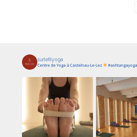
surlefilyoga
Centre de Yoga à Castelnau-Le-Lez
#ashtangayog