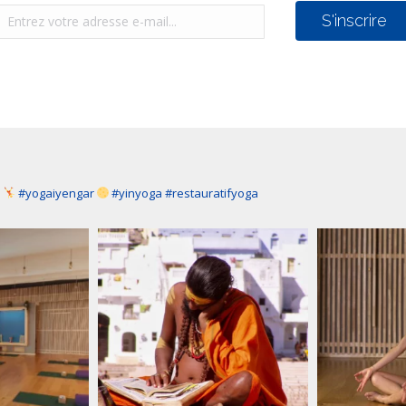
a
#yogaiyengar
#yinyoga #restauratifyoga