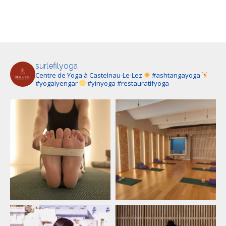
surlefilyoga
Centre de Yoga à Castelnau-Le-Lez
#ashtangayoga
#yogaiyengar
#yinyoga #restauratifyoga