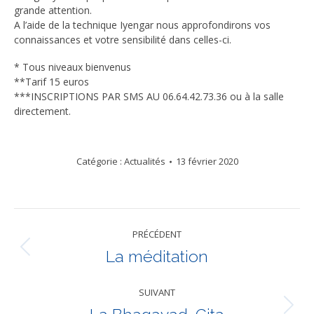
grande attention.
A l’aide de la technique Iyengar nous approfondirons vos
connaissances et votre sensibilité dans celles-ci.
* Tous niveaux bienvenus
**Tarif 15 euros
***INSCRIPTIONS PAR SMS AU 06.64.42.73.36 ou à la salle
directement.
Catégorie :
Actualités
13 février 2020
Navigation
PRÉCÉDENT
article
La méditation
Article
précédent
:
SUIVANT
Article