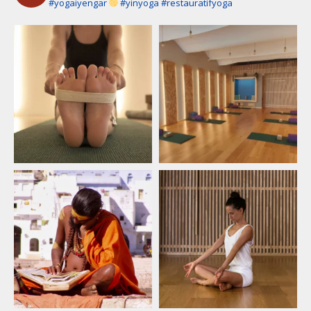
#yogaiyengar
#yinyoga #restauratifyoga