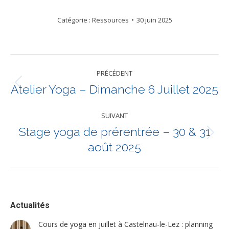
Catégorie :
Ressources
30 juin 2025
Navigation
PRÉCÉDENT
article
Atelier Yoga – Dimanche 6 Juillet 2025
Article
précédent
:
SUIVANT
Stage yoga de prérentrée – 30 & 31
Article
août 2025
suivant
:
Actualités
Cours de yoga en juillet à Castelnau-le-Lez : planning