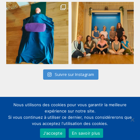
Suivre sur Instagram
Nous utilisons des cookies pour vous garantir la meilleure
expérience sur notre site.
Si vous continuez à utiliser ce dernier, nous considérerons que
vous acceptez l'utilisation des cookies.
Pied de page
J'accepte
En savoir plus
WEB&DESIGN // MAYELLE