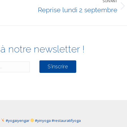
SUIVANT
Reprise lundi 2 septembre
Article
suivant
:
à notre newsletter !
a
#yogaiyengar
#yinyoga #restauratifyoga