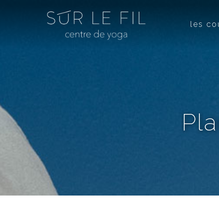
les co
Pla