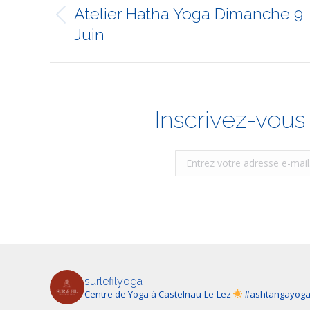
article
Atelier Hatha Yoga Dimanche 9
Article
Juin
précédent
:
Inscrivez-vous 
surlefilyoga
Centre de Yoga à Castelnau-Le-Lez
#ashtangayog