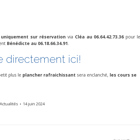
t
uniquement sur réservation
via
Cléa au 06.64.42.73.36
pour l
ment
Bénédicte au 06.18.66.34.91
.
 directement ici!
etit plus le
plancher rafraichissant
sera enclanché,
les cours se
Actualités
14 juin 2024