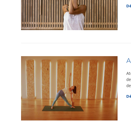
Dé
A
At
de
de
Dé