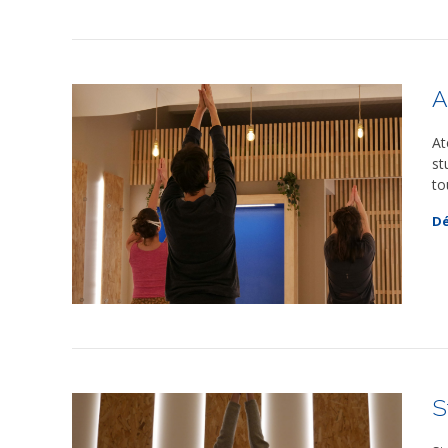
A
At
st
to
Dé
S