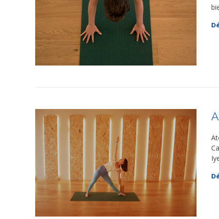
bi
Dé
A
At
Ca
Iy
Dé