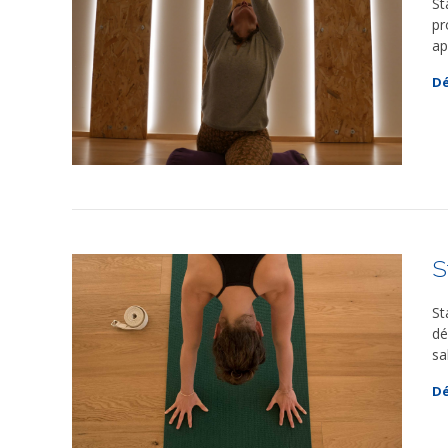
St
pr
ap
Dé
S
St
dé
sa
Dé