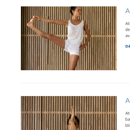
A
At
de
av
Dé
A
At
ba
bl