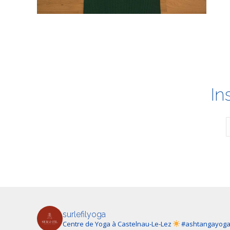
In
surlefilyoga
Centre de Yoga à Castelnau-Le-Lez
#ashtangayog