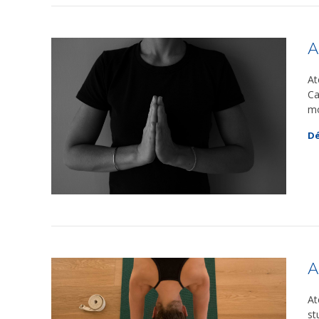
A
At
Ca
mo
Dé
A
At
st