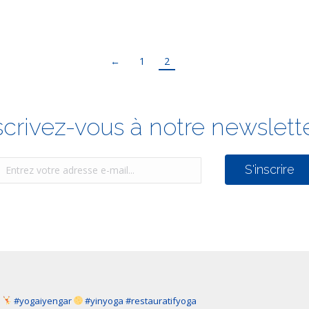
←
1
2
scrivez-vous à notre newslette
a
#yogaiyengar
#yinyoga #restauratifyoga