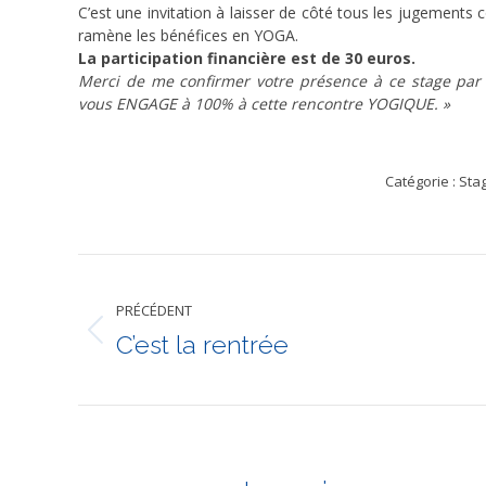
C’est une invitation à laisser de côté tous les jugements 
ramène les bénéfices en YOGA.
La participation financière est de 30 euros.
Merci de me confirmer votre présence à ce stage par
vous ENGAGE à 100% à cette rencontre YOGIQUE. »
Catégorie :
Stag
Navigation
PRÉCÉDENT
article
C’est la rentrée
Article
précédent
: