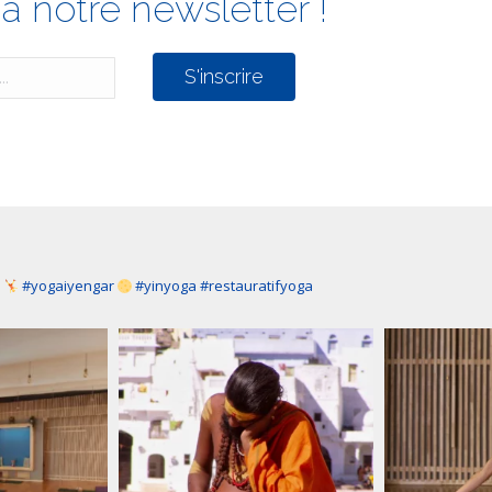
à notre newsletter !
a
#yogaiyengar
#yinyoga #restauratifyoga