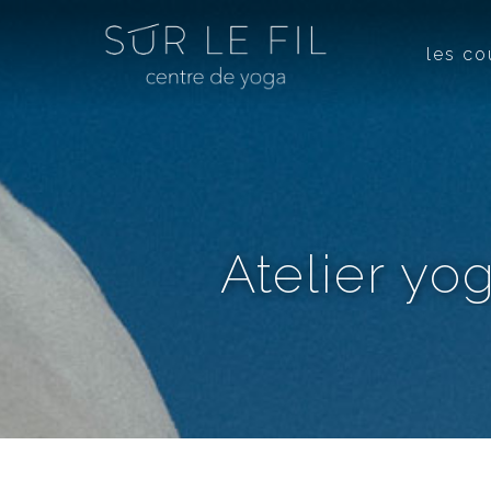
les co
Atelier yo