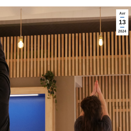
Avr
13
2024