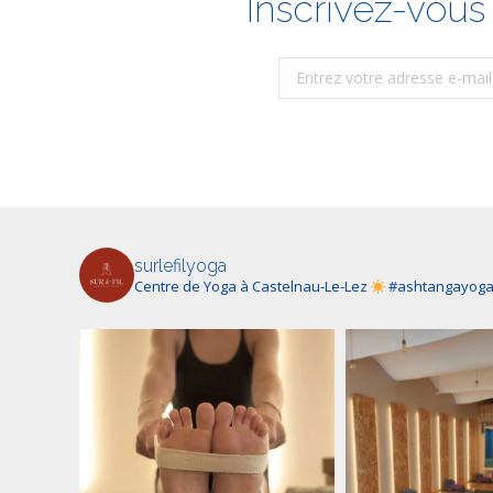
Inscrivez-vous 
surlefilyoga
Centre de Yoga à Castelnau-Le-Lez
#ashtangayog