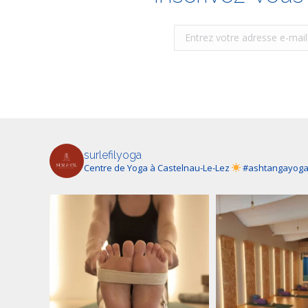
surlefilyoga
Centre de Yoga à Castelnau-Le-Lez
#ashtangayog