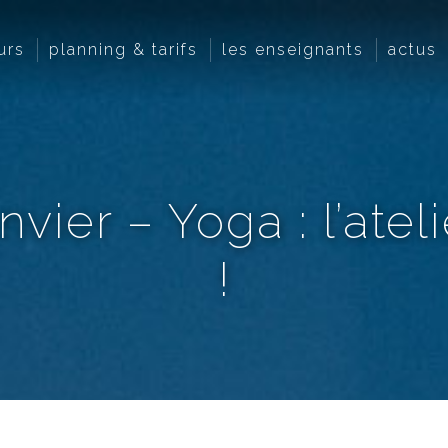
urs
planning & tarifs
les enseignants
actus
vier – Yoga : l’ate
!