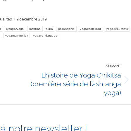
ualités
9 décembre 2019
r
iyengaryoga
mantras
nidrâ
philosophie
yogacastelnau
yogadébutants
yogamontpellier
yogavendargues
SUIVANT
L’histoire de Yoga Chikitsa
(première série de l’ashtanga
Article
suivant
yoga)
:
à notre newsletter !