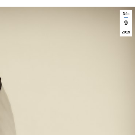
Déc
9
2019