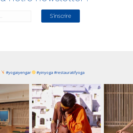
a
#yogaiyengar
#yinyoga #restauratifyoga