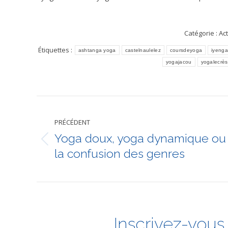
Catégorie :
Act
Étiquettes :
ashtanga yoga
castelnaulelez
coursdeyoga
iyenga
yogajacou
yogalecrès
Navigation
PRÉCÉDENT
article
Yoga doux, yoga dynamique ou
Article
la confusion des genres
précédent
:
Inscrivez-vous 