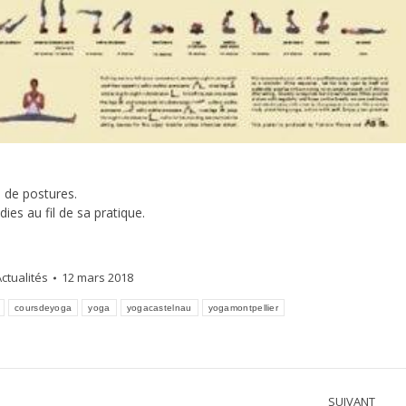
s de postures.
dies au fil de sa pratique.
ctualités
12 mars 2018
coursdeyoga
yoga
yogacastelnau
yogamontpellier
SUIVANT