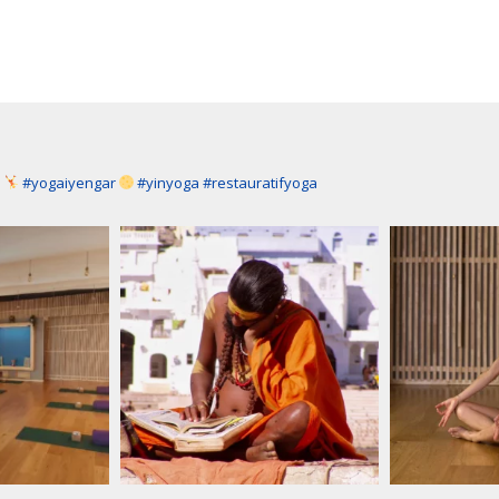
a
#yogaiyengar
#yinyoga #restauratifyoga