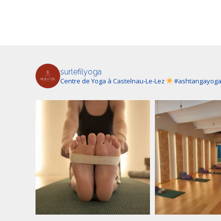
surlefilyoga
Centre de Yoga à Castelnau-Le-Lez
#ashtangayog