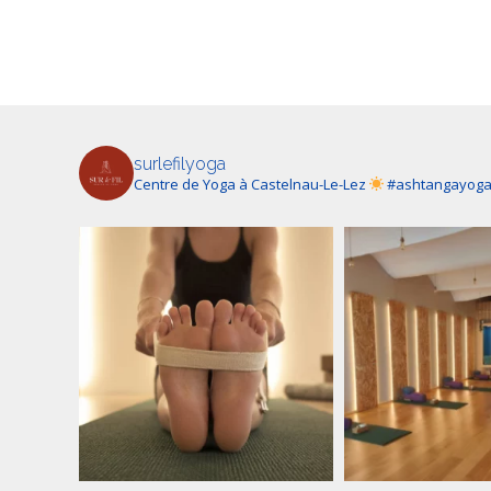
surlefilyoga
Centre de Yoga à Castelnau-Le-Lez
#ashtangayog