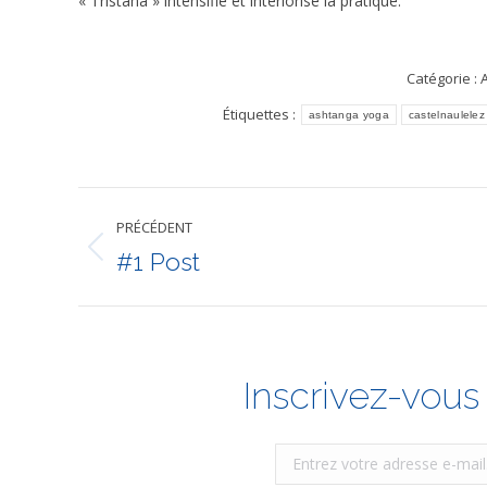
« Tristana » intensifie et intériorise la pratique.
Catégorie :
A
Étiquettes :
ashtanga yoga
castelnaulelez
Navigation
PRÉCÉDENT
article
#1 Post
Article
précédent
:
Inscrivez-vous 