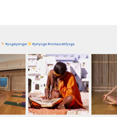
a
#yogaiyengar
#yinyoga #restauratifyoga