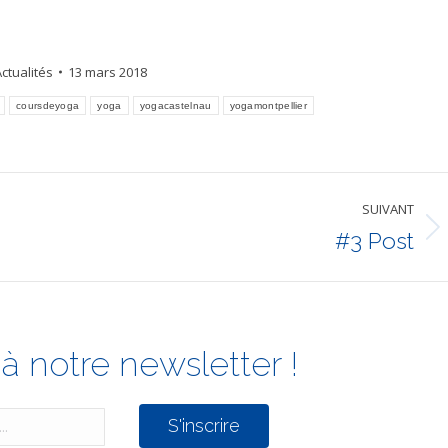
ctualités
13 mars 2018
coursdeyoga
yoga
yogacastelnau
yogamontpellier
SUIVANT
#3 Post
Article
suivant
:
à notre newsletter !